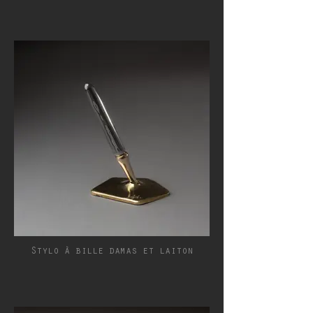
Stylo à bille damas et laiton