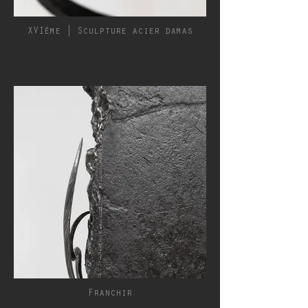
XVIème | Sculpture acier damas
Franchir